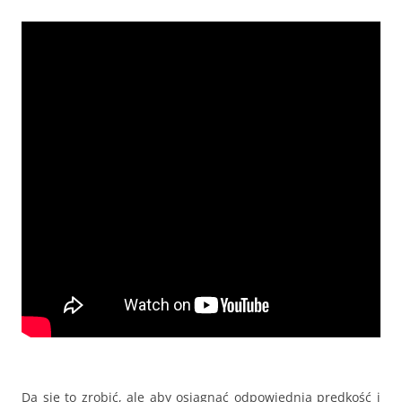
Da się to zrobić, ale aby osiągnąć odpowiednią prędkość i