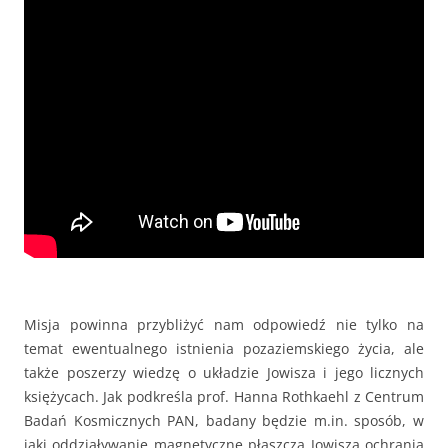
Misja powinna przybliżyć nam odpowiedź nie tylko na
temat ewentualnego istnienia pozaziemskiego życia, ale
także poszerzy wiedzę o układzie Jowisza i jego licznych
księżycach. Jak podkreśla prof. Hanna Rothkaehl z Centrum
Badań Kosmicznych PAN, badany będzie m.in. sposób, w
jaki oddziaływanie magnetyczne płaszcza Jowisza ochrania