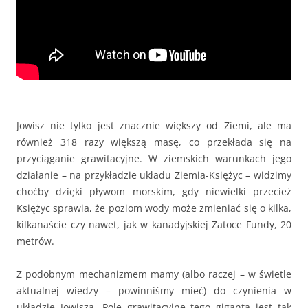
Jowisz nie tylko jest znacznie większy od Ziemi, ale ma
również 318 razy większą masę, co przekłada się na
przyciąganie grawitacyjne. W ziemskich warunkach jego
działanie – na przykładzie układu Ziemia-Księżyc – widzimy
choćby dzięki pływom morskim, gdy niewielki przecież
Księżyc sprawia, że poziom wody może zmieniać się o kilka,
kilkanaście czy nawet, jak w kanadyjskiej Zatoce Fundy, 20
metrów.
Z podobnym mechanizmem mamy (albo raczej – w świetle
aktualnej wiedzy – powinniśmy mieć) do czynienia w
układzie Jowisza. Pole grawitacyjne tego giganta jest tak