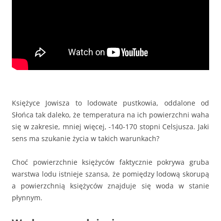
Księżyce Jowisza to lodowate pustkowia, oddalone od
Słońca tak daleko, że temperatura na ich powierzchni waha
się w zakresie, mniej więcej, -140-170 stopni Celsjusza. Jaki
sens ma szukanie życia w takich warunkach?
Choć powierzchnie księżyców faktycznie pokrywa gruba
warstwa lodu istnieje szansa, że pomiędzy lodową skorupą
a powierzchnią księżyców znajduje się woda w stanie
płynnym.