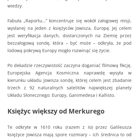
wiedzy.
Fabuła „Raportu…” koncentruje się wokół załogowej misji,
wysłanej na jeden z księżyców Jowisza, Europę. Jej celem
jest weryfikacja danych, dostarczonych na Ziemię przez
bezzałogową sondę, która – być może – odkryła, że pod
lodową pokrywą Europy mogło rozwinąć się życie.
Po dekadzie rzeczywistość zaczyna doganiać filmową fikcję.
Europejska Agencja Kosmiczna naprawdę wysyła w
kierunku układu Jowisza sondę, której celem jest zbadanie
trzech z 92 naturalnych satelitów największej planety
Układu Słonecznego: Europy, Ganimedesa i Kallisto.
Księżyc większy od Merkurego
Te odkryte w 1610 roku (razem z Io) przez Galileusza
księżyce Jowisza mają spore rozmiary – ich średnica to od