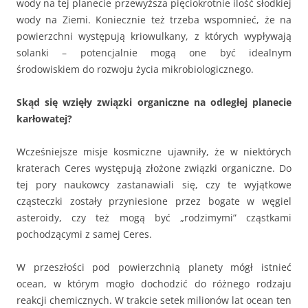
wody na tej planecie przewyższa pięciokrotnie ilość słodkiej
wody na Ziemi. Koniecznie też trzeba wspomnieć, że na
powierzchni występują kriowulkany, z których wypływają
solanki – potencjalnie mogą one być idealnym
środowiskiem do rozwoju życia mikrobiologicznego.
Skąd się wzięły związki organiczne na odległej planecie
karłowatej?
Wcześniejsze misje kosmiczne ujawniły, że w niektórych
kraterach Ceres występują złożone związki organiczne. Do
tej pory naukowcy zastanawiali się, czy te wyjątkowe
cząsteczki zostały przyniesione przez bogate w węgiel
asteroidy, czy też mogą być „rodzimymi” cząstkami
pochodzącymi z samej Ceres.
W przeszłości pod powierzchnią planety mógł istnieć
ocean, w którym mogło dochodzić do różnego rodzaju
reakcji chemicznych. W trakcie setek milionów lat ocean ten