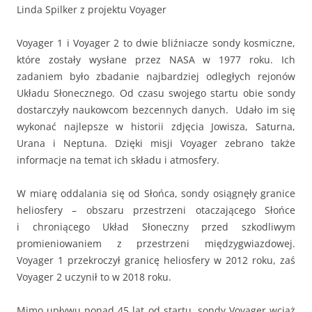
Linda Spilker z projektu Voyager
Voyager 1 i Voyager 2 to dwie bliźniacze sondy kosmiczne,
które zostały wysłane przez NASA w 1977 roku. Ich
zadaniem było zbadanie najbardziej odległych rejonów
Układu Słonecznego. Od czasu swojego startu obie sondy
dostarczyły naukowcom bezcennych danych. Udało im się
wykonać najlepsze w historii zdjęcia Jowisza, Saturna,
Urana i Neptuna. Dzięki misji Voyager zebrano także
informacje na temat ich składu i atmosfery.
W miarę oddalania się od Słońca, sondy osiągnęły granice
heliosfery – obszaru przestrzeni otaczającego Słońce
i chroniącego Układ Słoneczny przed szkodliwym
promieniowaniem z przestrzeni międzygwiazdowej.
Voyager 1 przekroczył granicę heliosfery w 2012 roku, zaś
Voyager 2 uczynił to w 2018 roku.
Mimo upływu ponad 45 lat od startu, sondy Voyager wciąż