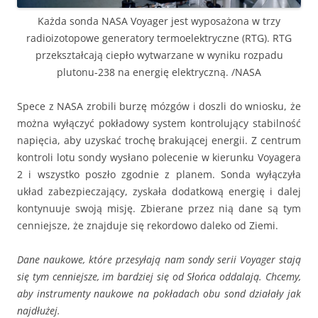
Każda sonda NASA Voyager jest wyposażona w trzy
radioizotopowe generatory termoelektryczne (RTG). RTG
przekształcają ciepło wytwarzane w wyniku rozpadu
plutonu-238 na energię elektryczną. /NASA
Spece z NASA zrobili burzę mózgów i doszli do wniosku, że
można wyłączyć pokładowy system kontrolujący stabilność
napięcia, aby uzyskać trochę brakującej energii. Z centrum
kontroli lotu sondy wysłano polecenie w kierunku Voyagera
2 i wszystko poszło zgodnie z planem. Sonda wyłączyła
układ zabezpieczający, zyskała dodatkową energię i dalej
kontynuuje swoją misję. Zbierane przez nią dane są tym
cenniejsze, że znajduje się rekordowo daleko od Ziemi.
Dane naukowe, które przesyłają nam sondy serii Voyager stają
się tym cenniejsze, im bardziej się od Słońca oddalają. Chcemy,
aby instrumenty naukowe na pokładach obu sond działały jak
najdłużej.