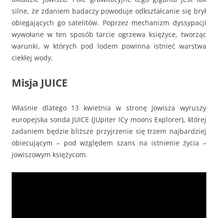
silne, że zdaniem badaczy powoduje odkształcanie się brył
obiegających go satelitów. Poprzez mechanizm dyssypacji
wywołane w ten sposób tarcie ogrzewa księżyce, tworząc
warunki, w których pod lodem powinna istnieć warstwa
ciekłej wody.
Misja JUICE
Właśnie dlatego 13 kwietnia w stronę Jowisza wyruszy
europejska sonda JUICE (JUpiter ICy moons Explorer), której
zadaniem będzie bliższe przyjrzenie się trzem najbardziej
obiecującym – pod względem szans na istnienie życia –
jowiszowym księżycom.